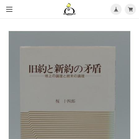
メ
ニ
ュ
ー
を
開
く