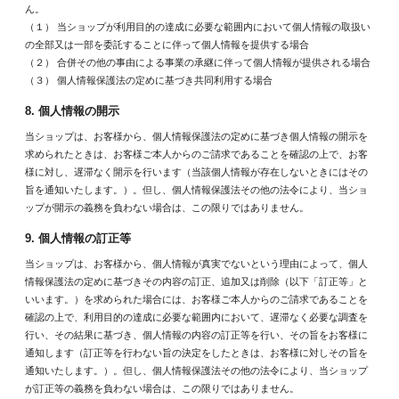
ん。
（１） 当ショップが利用目的の達成に必要な範囲内において個人情報の取扱い
の全部又は一部を委託することに伴って個人情報を提供する場合
（２） 合併その他の事由による事業の承継に伴って個人情報が提供される場合
（３） 個人情報保護法の定めに基づき共同利用する場合
8. 個人情報の開示
当ショップは、お客様から、個人情報保護法の定めに基づき個人情報の開示を
求められたときは、お客様ご本人からのご請求であることを確認の上で、お客
様に対し、遅滞なく開示を行います（当該個人情報が存在しないときにはその
旨を通知いたします。）。但し、個人情報保護法その他の法令により、当ショ
ップが開示の義務を負わない場合は、この限りではありません。
9. 個人情報の訂正等
当ショップは、お客様から、個人情報が真実でないという理由によって、個人
情報保護法の定めに基づきその内容の訂正、追加又は削除（以下「訂正等」と
いいます。）を求められた場合には、お客様ご本人からのご請求であることを
確認の上で、利用目的の達成に必要な範囲内において、遅滞なく必要な調査を
行い、その結果に基づき、個人情報の内容の訂正等を行い、その旨をお客様に
通知します（訂正等を行わない旨の決定をしたときは、お客様に対しその旨を
通知いたします。）。但し、個人情報保護法その他の法令により、当ショップ
が訂正等の義務を負わない場合は、この限りではありません。