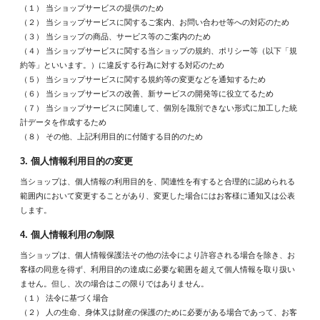
（１） 当ショップサービスの提供のため
（２） 当ショップサービスに関するご案内、お問い合わせ等への対応のため
（３） 当ショップの商品、サービス等のご案内のため
（４） 当ショップサービスに関する当ショップの規約、ポリシー等（以下「規
約等」といいます。）に違反する行為に対する対応のため
（５） 当ショップサービスに関する規約等の変更などを通知するため
（６） 当ショップサービスの改善、新サービスの開発等に役立てるため
（７） 当ショップサービスに関連して、個別を識別できない形式に加工した統
計データを作成するため
（８） その他、上記利用目的に付随する目的のため
3. 個人情報利用目的の変更
当ショップは、個人情報の利用目的を、関連性を有すると合理的に認められる
範囲内において変更することがあり、変更した場合にはお客様に通知又は公表
します。
4. 個人情報利用の制限
当ショップは、個人情報保護法その他の法令により許容される場合を除き、お
客様の同意を得ず、利用目的の達成に必要な範囲を超えて個人情報を取り扱い
ません。但し、次の場合はこの限りではありません。
（１） 法令に基づく場合
（２） 人の生命、身体又は財産の保護のために必要がある場合であって、お客