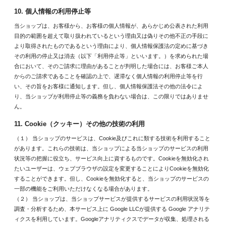
10. 個人情報の利用停止等
当ショップは、お客様から、お客様の個人情報が、あらかじめ公表された利用
目的の範囲を超えて取り扱われているという理由又は偽りその他不正の手段に
より取得されたものであるという理由により、個人情報保護法の定めに基づき
その利用の停止又は消去（以下「利用停止等」といいます。）を求められた場
合において、そのご請求に理由があることが判明した場合には、お客様ご本人
からのご請求であることを確認の上で、遅滞なく個人情報の利用停止等を行
い、その旨をお客様に通知します。但し、個人情報保護法その他の法令によ
り、当ショップが利用停止等の義務を負わない場合は、この限りではありませ
ん。
11. Cookie（クッキー）その他の技術の利用
（１） 当ショップのサービスは、Cookie及びこれに類する技術を利用すること
があります。これらの技術は、当ショップによる当ショップのサービスの利用
状況等の把握に役立ち、サービス向上に資するものです。Cookieを無効化され
たいユーザーは、ウェブブラウザの設定を変更することによりCookieを無効化
することができます。但し、Cookieを無効化すると、当ショップのサービスの
一部の機能をご利用いただけなくなる場合があります。
（２） 当ショップは、当ショップサービスが提供するサービスの利用状況等を
調査・分析するため、本サービス上に Google LLCが提供する Google アナリテ
ィクスを利用しています。Googleアナリティクスでデータが収集、処理される