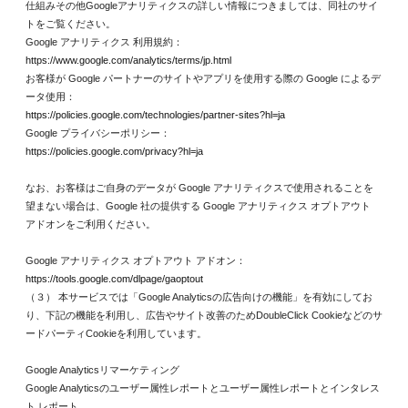
仕組みその他Googleアナリティクスの詳しい情報につきましては、同社のサイ
トをご覧ください。
Google アナリティクス 利用規約：
https://www.google.com/analytics/terms/jp.html
お客様が Google パートナーのサイトやアプリを使用する際の Google によるデ
ータ使用：
https://policies.google.com/technologies/partner-sites?hl=ja
Google プライバシーポリシー：
https://policies.google.com/privacy?hl=ja
なお、お客様はご自身のデータが Google アナリティクスで使用されることを
望まない場合は、Google 社の提供する Google アナリティクス オプトアウト
アドオンをご利用ください。
Google アナリティクス オプトアウト アドオン：
https://tools.google.com/dlpage/gaoptout
（３） 本サービスでは「Google Analyticsの広告向けの機能」を有効にしてお
り、下記の機能を利用し、広告やサイト改善のためDoubleClick Cookieなどのサ
ードパーティCookieを利用しています。
Google Analyticsリマーケティング
Google Analyticsのユーザー属性レポートとユーザー属性レポートとインタレス
ト レポート