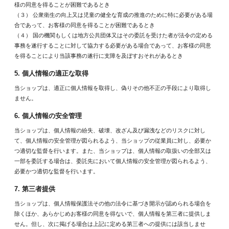
様の同意を得ることが困難であるとき
（３） 公衆衛生の向上又は児童の健全な育成の推進のために特に必要がある場
合であって、お客様の同意を得ることが困難であるとき
（４） 国の機関もしくは地方公共団体又はその委託を受けた者が法令の定める
事務を遂行することに対して協力する必要がある場合であって、お客様の同意
を得ることにより当該事務の遂行に支障を及ぼすおそれがあるとき
5. 個人情報の適正な取得
当ショップは、適正に個人情報を取得し、偽りその他不正の手段により取得し
ません。
6. 個人情報の安全管理
当ショップは、個人情報の紛失、破壊、改ざん及び漏洩などのリスクに対し
て、個人情報の安全管理が図られるよう、当ショップの従業員に対し、必要か
つ適切な監督を行います。また、当ショップは、個人情報の取扱いの全部又は
一部を委託する場合は、委託先において個人情報の安全管理が図られるよう、
必要かつ適切な監督を行います。
7. 第三者提供
当ショップは、個人情報保護法その他の法令に基づき開示が認められる場合を
除くほか、あらかじめお客様の同意を得ないで、個人情報を第三者に提供しま
せん。但し、次に掲げる場合は上記に定める第三者への提供には該当しませ