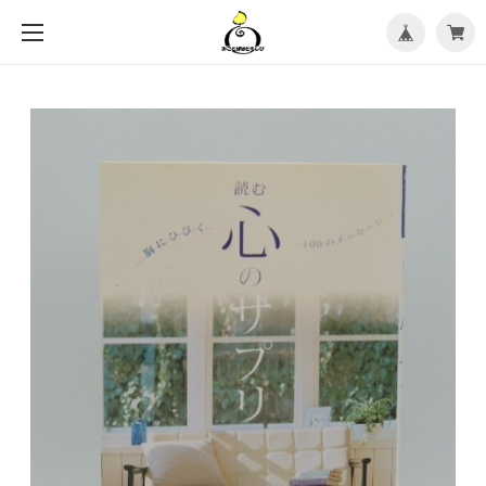
メ
ニ
ュ
ー
を
開
く