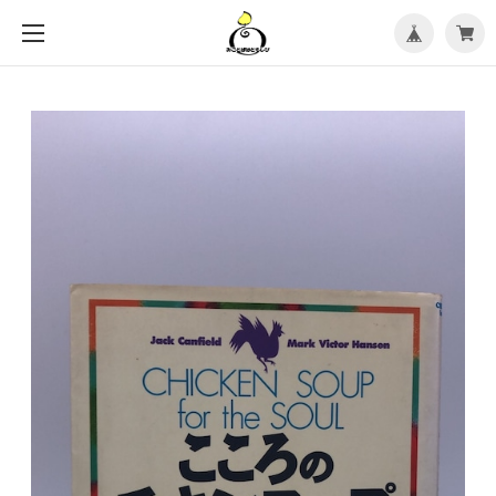
メ
ニ
ュ
ー
を
開
く