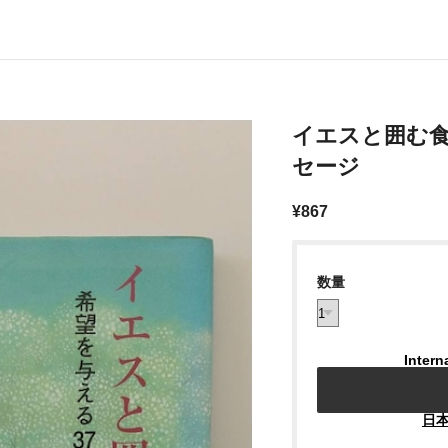
イエスと囲む食
セージ
¥867
数量
Intern
日