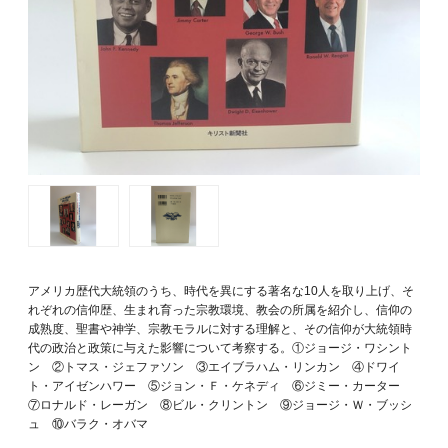
アメリカ歴代大統領のうち、時代を異にする著名な10人を取り上げ、そ
れぞれの信仰歴、生まれ育った宗教環境、教会の所属を紹介し、信仰の
成熟度、聖書や神学、宗教モラルに対する理解と、その信仰が大統領時
代の政治と政策に与えた影響について考察する。①ジョージ・ワシント
ン ②トマス・ジェファソン ③エイブラハム・リンカン ④ドワイ
ト・アイゼンハワー ⑤ジョン・Ｆ・ケネディ ⑥ジミー・カーター
⑦ロナルド・レーガン ⑧ビル・クリントン ⑨ジョージ・Ｗ・ブッシ
ュ ⑩バラク・オバマ