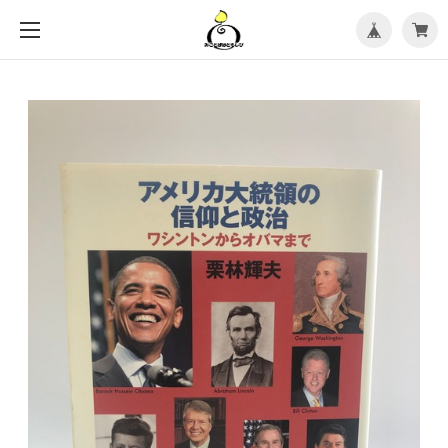
メ
ニ
ュ
ー
を
開
く