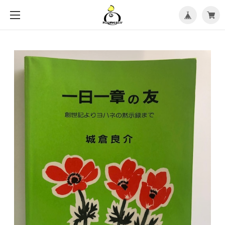
メ
ニ
ュ
ー
を
開
く