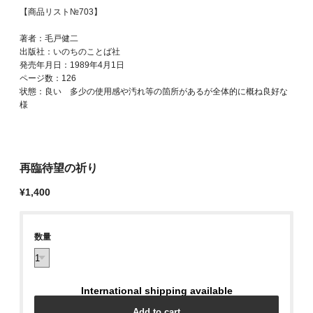
【商品リスト№703】
著者：毛戸健二
出版社：いのちのことば社
発売年月日：1989年4月1日
ページ数：126
状態：良い 多少の使用感や汚れ等の箇所があるが全体的に概ね良好な
様
再臨待望の祈り
¥1,400
数量
International shipping available
Add to cart