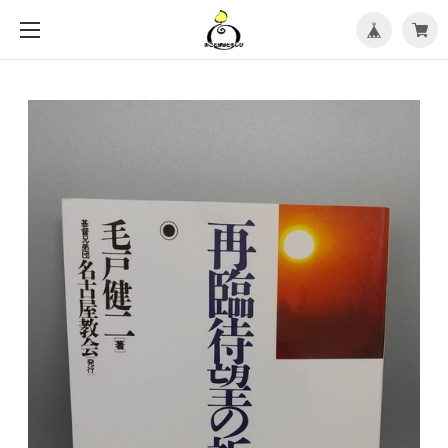
メ
ニ
ュ
ー
を
開
く