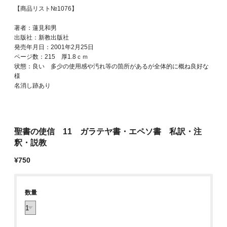
【商品リスト№1076】
著者：蓮見和男
出版社：新教出版社
発売年月日：2001年2月25日
ページ数：215 厚1.8ｃｍ
状態：良い 多少の使用感や汚れ等の箇所があるが全体的に概ね良好な
様
名消し跡あり
聖書の使信 11 ガラテヤ書・エペソ書 私訳・注
釈・説教
¥750
数量