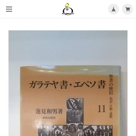
メ
ニ
ュ
ー
を
開
く